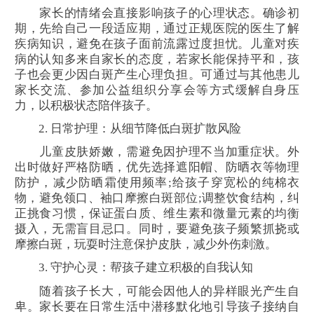
家长的情绪会直接影响孩子的心理状态。确诊初
期，先给自己一段适应期，通过正规医院的医生了解
疾病知识，避免在孩子面前流露过度担忧。儿童对疾
病的认知多来自家长的态度，若家长能保持平和，孩
子也会更少因白斑产生心理负担。可通过与其他患儿
家长交流、参加公益组织分享会等方式缓解自身压
力，以积极状态陪伴孩子。
2. 日常护理：从细节降低白斑扩散风险
儿童皮肤娇嫩，需避免因护理不当加重症状。外
出时做好严格防晒，优先选择遮阳帽、防晒衣等物理
防护，减少防晒霜使用频率;给孩子穿宽松的纯棉衣
物，避免领口、袖口摩擦白斑部位;调整饮食结构，纠
正挑食习惯，保证蛋白质、维生素和微量元素的均衡
摄入，无需盲目忌口。同时，要避免孩子频繁抓挠或
摩擦白斑，玩耍时注意保护皮肤，减少外伤刺激。
3. 守护心灵：帮孩子建立积极的自我认知
随着孩子长大，可能会因他人的异样眼光产生自
卑。家长要在日常生活中潜移默化地引导孩子接纳自