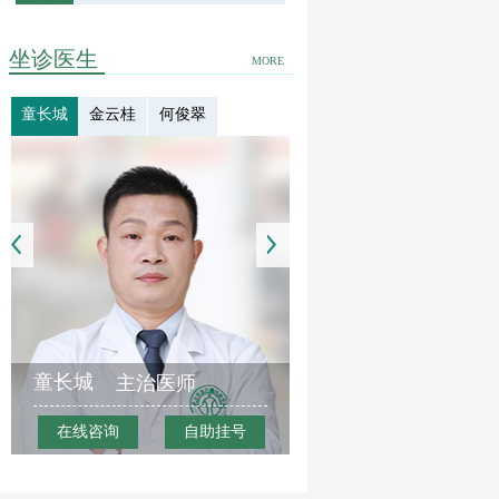
坐诊医生
MORE
童长城
金云桂
何俊翠
童长城
主治医师
在线咨询
自助挂号