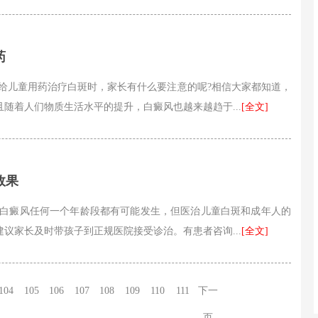
药
给儿童用药治疗白斑时，家长有什么要注意的呢?相信大家都知道，
随着人们物质生活水平的提升，白癜风也越来越趋于...
[全文]
效果
 白癜风任何一个年龄段都有可能发生，但医治儿童白斑和成年人的
议家长及时带孩子到正规医院接受诊治。有患者咨询...
[全文]
104
105
106
107
108
109
110
111
下一
页