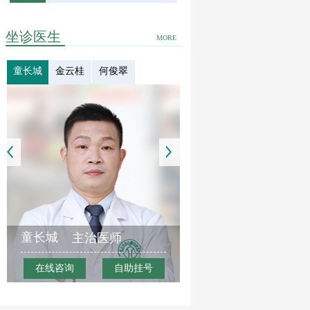
坐诊医生
MORE
童长城
金云桂
何俊翠
童长城
主治医师
在线咨询
自助挂号