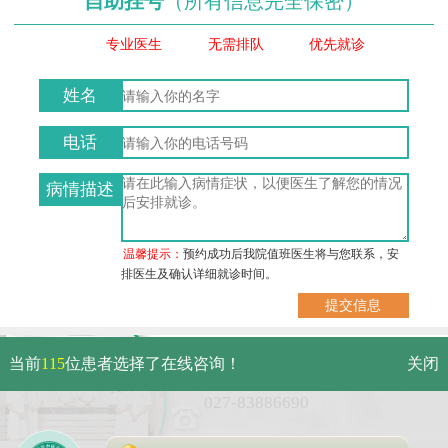
自助挂号
（所有信息完全保密）
专业医生
无需排队
优先就诊
姓名
电话
病情描述
温馨提示：
预约成功后我院值班医生将与您联系，安
排医生及确认详细就诊时间。
武汉市硚口区解放大道479号
当前
115
位患者选择了在线咨询！
关闭
免费电话：
027-83886690