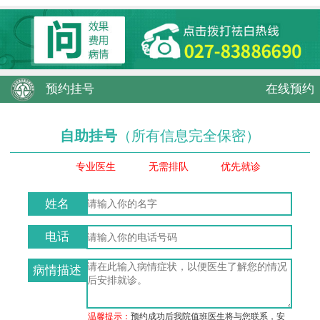
预约挂号
在线预约
自助挂号
（所有信息完全保密）
专业医生
无需排队
优先就诊
姓名
电话
病情描述
温馨提示：
预约成功后我院值班医生将与您联系，安