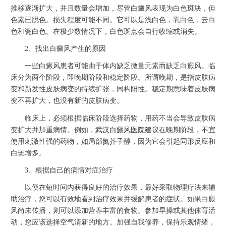
推移逐渐扩大，并且数量会增加，尽管白癜风表现为白色斑块，但
色素已脱色。损失程度可能不同。它可以是浅白色，乳白色，云白
色和瓷白色。在极少数情况下，白色斑点会自行收缩或消失。
2、找出白癜风产生的原因
一些白癜风患者可能由于体内缺乏微量元素而缺乏白癜风。临
床分为两个阶段，即晚期阶段和稳定阶段。所谓晚期，是指皮肤病
变和新发性皮肤病变的持续扩张，同构阳性。稳定期意味着皮肤病
变不再扩大，也没有新的皮肤病变。
临床上，必须根据临床阶段选择药物，用药不当会导致皮肤病
变扩大并加重病情。例如，
武汉白癜风医院
建议在晚期阶段，不宜
使用刺激性强的药物，如局部氮芥子醇，因为它会引起同形反应和
白斑增多。
3、根据自己的病情对症治疗
以便在短时间内获得良好的治疗效果，最好采取物理疗法来辅
助治疗，您可以有效地看到治疗效果并缓解患者的症状。如果白癜
风尚未传播，则可以添加营养丰富的食物。参加早操或其他体育活
动，您应该选择空气清新的地方。加强自我修养，保持乐观情绪，