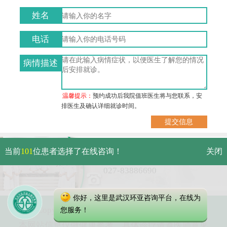
姓名
电话
病情描述
温馨提示：
预约成功后我院值班医生将与您联系，安
排医生及确认详细就诊时间。
武汉市硚口区解放大道479号
当前
101
位患者选择了在线咨询！
关闭
免费电话：
027-83886690
你好，这里是武汉环亚咨询平台，在线为
Copyright 2023 武汉环亚中医白癜风医院
您服务！
本网站信息仅做健康参考，具体诊疗请遵医师意见