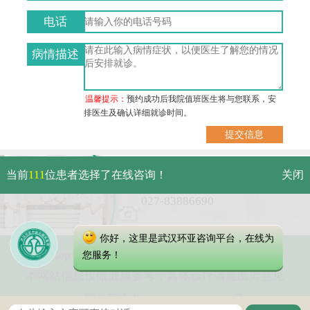
电话
病情描述
温馨提示：
预约成功后我院值班医生将与您联系，安
排医生及确认详细就诊时间。
武汉市硚口区解放大道479号
当前
111
位患者选择了在线咨询！
关闭
免费电话：
027-83886690
你好，这里是武汉环亚咨询平台，在线为
Copyright 2023 武汉环亚中医白癜风医院
您服务！
本网站信息仅做健康参考，具体诊疗请遵医师意见
鄂公网安备 42010402000616号