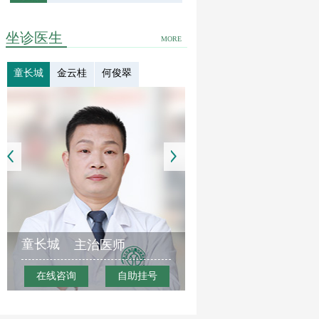
坐诊医生
MORE
童长城
金云桂
何俊翠
童长城
主治医师
在线咨询
自助挂号