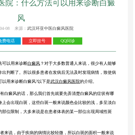
医院：什么方法可以用来诊断白癜
风
04-08 来源：
武汉环亚中医白癜风医院
免费电话
立即挂号
QQ问诊
法可以用来诊断
白癜风
？对于大多数普通人来说，很少有人能够
作出判断了。所以很多患者在发病后无法及时发现病情，致使病
可以用来诊断白癜风?以下是
武汉白癜风医院
的介绍。
有白癜风的话，那么我们首先就要先弄清楚白癜风的症状有哪
身上会出现白斑，这些白斑一般来说颜色会比较的浅，多呈淡白
的部位限制，大多来说是在患者体表的某一部位出现局域性斑
者来说，由于疾病的病情比较轻微，所以白斑的面积一般来说