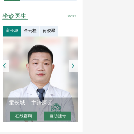
坐诊医生
MORE
童长城
金云桂
何俊翠
童长城
主治医师
在线咨询
自助挂号