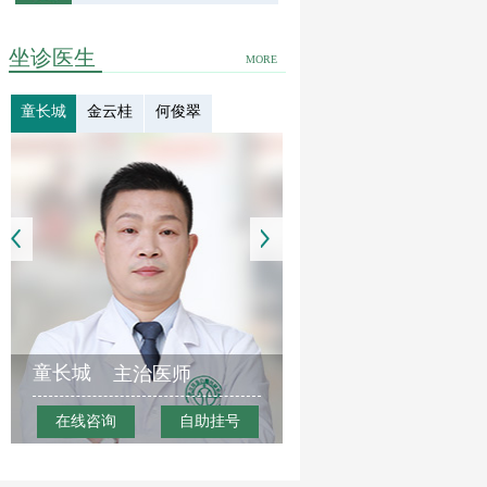
坐诊医生
MORE
童长城
金云桂
何俊翠
童长城
主治医师
在线咨询
自助挂号