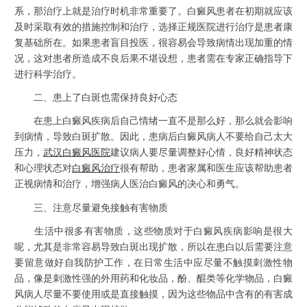
系，那治疗上就是治疗时机非常重要了。白癜风患者在初期就应该
及时采取有效的措施控制和治疗，选择正规医院进行治疗是患者康
复基础所在。如果患者盲目投医，很容易会导致病情出现加重的情
况，这对患者所造成不良后果不堪设想，患者需在专家正确指导下
进行科学治疗。
二、患上了白斑也需保持良好心态
在患上白癜风疾病后自己情绪一直不是那么好，那么就会影响
到病情，导致白斑扩散。因此，患病后白癜风病人不要给自己太大
压力，
武汉白癜风医院
建议病人要尽量调整好心情，良好精神状态
和心理状态对
白癜风治疗
很有帮助，患者家属和医生应该帮助患者
正视病情和治疗，增强病人医治白癜风的决心和勇气。
三、注意尽量避免接触有害物质
生活中很多有害物质，这些物质对于白癜风疾病影响是很大
呢，尤其是非常容易导致白斑出现扩散，所以在患白以后需要注意
要留意做好自我防护工作，在日常生活中应尽量不触摸刺激性物
品，像是刺激性强的外用药和化妆品，酚、醌类等化学物品，白癜
风病人尽量不要使用或是直接触摸，因为这些物品中含有的有害成