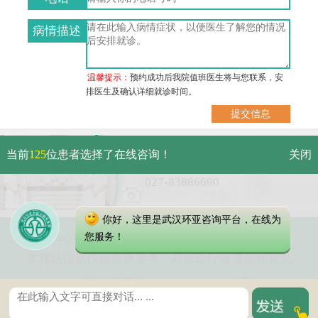
病情描述
温馨提示：
预约成功后我院值班医生将与您联系，安
排医生及确认详细就诊时间。
武汉市硚口区解放大道479号
当前
125
位患者选择了在线咨询！
关闭
免费电话：
027-83886690
你好，这里是武汉环亚咨询平台，在线为
Copyright 2023 武汉环亚中医白癜风医院
您服务！
本网站信息仅做健康参考，具体诊疗请遵医师意见
鄂公网安备 42010402000616号
鄂ICP备16003424号-2