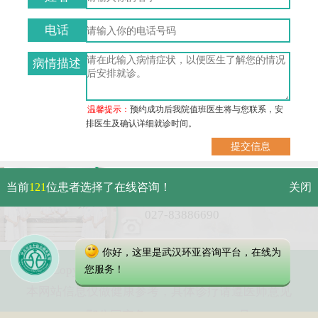
电话
病情描述
温馨提示：
预约成功后我院值班医生将与您联系，安
排医生及确认详细就诊时间。
武汉市硚口区解放大道479号
当前
121
位患者选择了在线咨询！
关闭
免费电话：
027-83886690
你好，这里是武汉环亚咨询平台，在线为
Copyright 2023 武汉环亚中医白癜风医院
您服务！
本网站信息仅做健康参考，具体诊疗请遵医师意见
鄂公网安备 42010402000616号