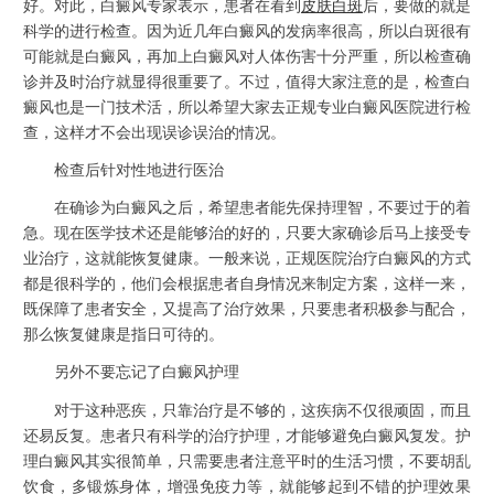
好。对此，白癜风专家表示，患者在看到
皮肤白斑
后，要做的就是
科学的进行检查。因为近几年白癜风的发病率很高，所以白斑很有
可能就是白癜风，再加上白癜风对人体伤害十分严重，所以检查确
诊并及时治疗就显得很重要了。不过，值得大家注意的是，检查白
癜风也是一门技术活，所以希望大家去正规专业白癜风医院进行检
查，这样才不会出现误诊误治的情况。
检查后针对性地进行医治
在确诊为白癜风之后，希望患者能先保持理智，不要过于的着
急。现在医学技术还是能够治的好的，只要大家确诊后马上接受专
业治疗，这就能恢复健康。一般来说，正规医院治疗白癜风的方式
都是很科学的，他们会根据患者自身情况来制定方案，这样一来，
既保障了患者安全，又提高了治疗效果，只要患者积极参与配合，
那么恢复健康是指日可待的。
另外不要忘记了白癜风护理
对于这种恶疾，只靠治疗是不够的，这疾病不仅很顽固，而且
还易反复。患者只有科学的治疗护理，才能够避免白癜风复发。护
理白癜风其实很简单，只需要患者注意平时的生活习惯，不要胡乱
饮食，多锻炼身体，增强免疫力等，就能够起到不错的护理效果