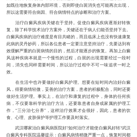
如既往地恢复身体内部环境，否则即使白斑消失也可能再次出现，
所以这需要符合病因、符合病情特点的诊断和治疗方案。
治疗白癜风疾病关键在于坚持。促使白癜风疾病逐渐好转恢
复，除了科学技术治疗方案外，关键还在于病人们能否坚持下去。
白癜风疾病的治疗难度是有目共睹的，而且临床上也没有快速康复
此病的灵丹妙药，所以各位患者一定要注意坚持治疗，先要达到有
效缓解严重的白斑病情的目的，然后才能逐步的恢复。再加上白癜
风这种疾病本就是一个慢性的过程，白斑的出现需要经过一段时
间，消失也同样需要时间，所以治疗过程中不可一味追求一时之
效。
在生活中也许要做好白癜风护理。想要在短时间内治好白癜
风，得要病情轻微，妥善的治疗方案，患者的积极配合，同时还要
做好生活护理。事实上，在治疗和康复的过程中，身体的任何疾
病，不仅要靠科学的治疗方法，还要靠患者自身或家属的护理工
作，“三分治七分养”，这样治疗效果才会很好，因此，患者的饮
食、心理、皮肤保护等护理工作要及时落实。
武汉哪家治白癜风病医院好?如何治疗才能使白癜风好转?武汉
白癜风专科医院温馨提示：白癜风病情稍微严重一点，恢复时间都