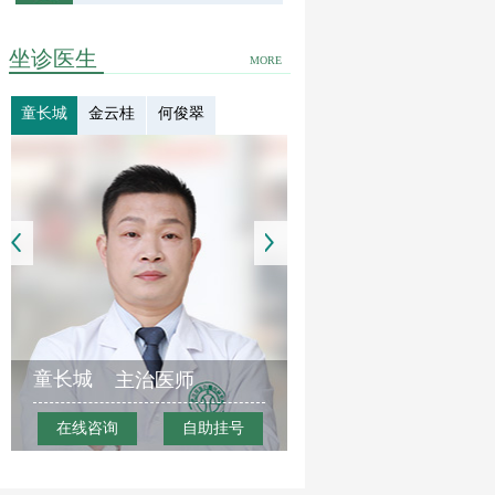
坐诊医生
MORE
童长城
金云桂
何俊翠
童长城
主治医师
在线咨询
自助挂号