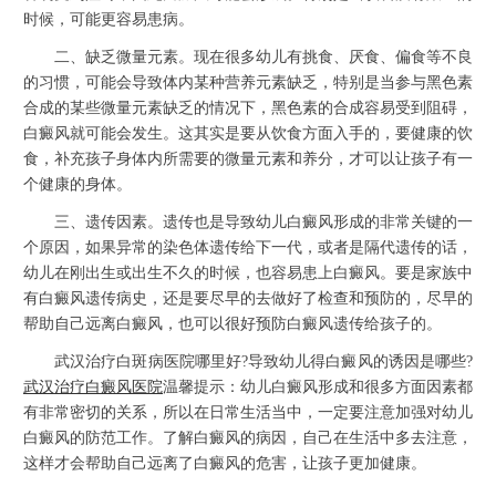
时候，可能更容易患病。
二、缺乏微量元素。现在很多幼儿有挑食、厌食、偏食等不良
的习惯，可能会导致体内某种营养元素缺乏，特别是当参与黑色素
合成的某些微量元素缺乏的情况下，黑色素的合成容易受到阻碍，
白癜风就可能会发生。这其实是要从饮食方面入手的，要健康的饮
食，补充孩子身体内所需要的微量元素和养分，才可以让孩子有一
个健康的身体。
三、遗传因素。遗传也是导致幼儿白癜风形成的非常关键的一
个原因，如果异常的染色体遗传给下一代，或者是隔代遗传的话，
幼儿在刚出生或出生不久的时候，也容易患上白癜风。要是家族中
有白癜风遗传病史，还是要尽早的去做好了检查和预防的，尽早的
帮助自己远离白癜风，也可以很好预防白癜风遗传给孩子的。
武汉治疗白斑病医院哪里好?导致幼儿得白癜风的诱因是哪些?
武汉治疗白癜风医院
温馨提示：幼儿白癜风形成和很多方面因素都
有非常密切的关系，所以在日常生活当中，一定要注意加强对幼儿
白癜风的防范工作。了解白癜风的病因，自己在生活中多去注意，
这样才会帮助自己远离了白癜风的危害，让孩子更加健康。