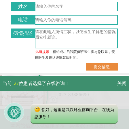
姓名
电话
病情描述
温馨提示：
预约成功后我院值班医生将与您联系，安
排医生及确认详细就诊时间。
武汉市硚口区解放大道479号
当前
127
位患者选择了在线咨询！
关闭
免费电话：
027-83886690
你好，这里是武汉环亚咨询平台，在线为
Copyright 2023 武汉环亚中医白癜风医院
您服务！
本网站信息仅做健康参考，具体诊疗请遵医师意见