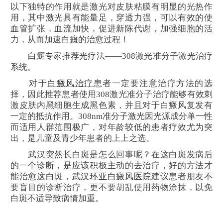
以下独特的作用就是激光对皮肤粘膜有明显的光热作
用，其中激光具有能量足，穿透力强，可以有效的使
血管扩张，血流加快，促进新陈代谢，加强细胞的活
力，从而加速白癍的治愈过程！
白癍专家推荐光疗法——308激光准分子激光治疗
系统。
对于
白癜风治疗
患者一定要注意治疗方法的选
择，因此推荐患者使用308激光准分子治疗能够有效刺
激皮肤内黑细胞生成黑色素，并且对于白癜风复发有
一定的抵抗作用。308nm准分子激光因光源成分单一性
而适用人群范围极广，对年龄较低的患者疗效尤为突
出，是儿童及青少年患者的上上之选。
武汉突然长白斑是怎么回事呢？在这白斑发病后
的一个诊断，是应该积极主动的去治疗，好的方法才
能治愈这白斑，
武汉环亚白癜风医院
建议患者朋友不
要盲目的诊断治疗，更不要胡乱使用药物涂抹，以免
白斑不适导致病情加重。