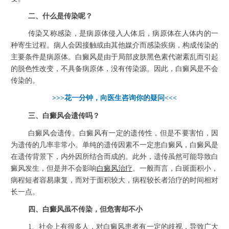
二、什么是传染呢？
传染又称感染，是病原体侵入人体后，病原体在人体内的一
种寄生过程。病人会因接触或由其他媒介而感染疾病，构成传染的
主要条件是病原体。白癜风是由于局部皮肤黑色素代谢紊乱而引起
的脱色性改变，不具备病原体，没有传染源。因此，白癜风是不会
传染的。
>>>花一分钟，向医生咨询你的疑问<<<
三、白癜风会遗传吗？
白癜风会遗传。白癜风有一定的遗传性，但是不要害怕，因
为遗传的几率非常小。单纯的遗传因素不一定患白癜风，白癜风是
在遗传背景下，内外因所结合而成的。此外，遗传虽然可能导致白
癜风发生，但是并不会影响
白癜风治疗
。一般而言，白斑面积小，
病程短者容易康复，而对于面积较大，病程较长者治疗的时间相对
长一点。
四、白癜风虽不传染，但危害却不小
1、社会上有很多人，对白癜风患者有一定的歧视，导致广大