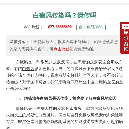
白癜风传染吗？遗传吗
027-83886690
咨询热线：
点击电话咨询
温馨提示：
由于篇幅原因，很多内容不能详尽，如果您或者您
的家人需要疾病咨询，可
点击此处
进行免费沟通
白癜风
是一种常见的皮肤疾病，在患者的皮肤表面会形成白
斑。有的
白癜风
患者会担心，自己的白癜风会不会传染给家人？遗
传给小孩？也有人担心，跟患者朋友接触的时间久了，会不会传染
给自己？对于这个问题，我们来听听
武汉环亚中医白癜风医院
的医
生是怎么说的。
一、想搞清楚白癜风是否传染，首先要了解白癜风的病因
白癜风是一种后天性的皮肤色素脱失，因为局部皮肤色素脱
失而发生的局限性白色斑片。病因与自身免疫或黑色素代谢紊乱等
有关，即黑色素细胞内酪氨酸酶系统的功能减退或丧失而引起的病
变。