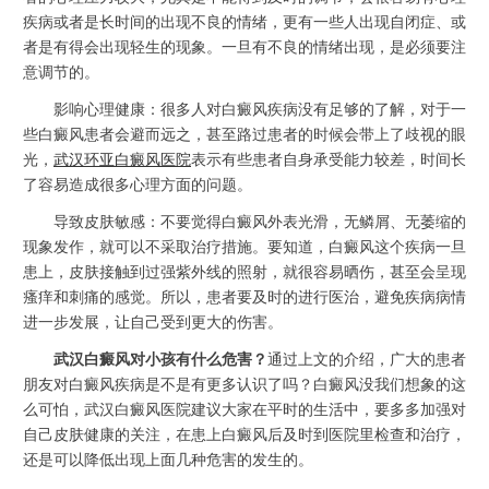
疾病或者是长时间的出现不良的情绪，更有一些人出现自闭症、或
者是有得会出现轻生的现象。一旦有不良的情绪出现，是必须要注
意调节的。
影响心理健康：很多人对白癜风疾病没有足够的了解，对于一
些白癜风患者会避而远之，甚至路过患者的时候会带上了歧视的眼
光，
武汉环亚白癜风医院
表示有些患者自身承受能力较差，时间长
了容易造成很多心理方面的问题。
导致皮肤敏感：不要觉得白癜风外表光滑，无鳞屑、无萎缩的
现象发作，就可以不采取治疗措施。要知道，白癜风这个疾病一旦
患上，皮肤接触到过强紫外线的照射，就很容易晒伤，甚至会呈现
瘙痒和刺痛的感觉。所以，患者要及时的进行医治，避免疾病病情
进一步发展，让自己受到更大的伤害。
武汉白癜风对小孩有什么危害？
通过上文的介绍，广大的患者
朋友对白癜风疾病是不是有更多认识了吗？白癜风没我们想象的这
么可怕，武汉白癜风医院建议大家在平时的生活中，要多多加强对
自己皮肤健康的关注，在患上白癜风后及时到医院里检查和治疗，
还是可以降低出现上面几种危害的发生的。