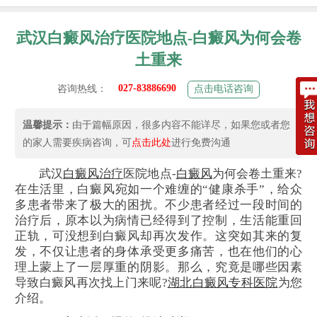
武汉白癜风治疗医院地点-白癜风为何会卷
土重来
027-83886690
咨询热线：
点击电话咨询
温馨提示：
由于篇幅原因，很多内容不能详尽，如果您或者您
的家人需要疾病咨询，可
点击此处
进行免费沟通
武汉
白癜风
治疗
医院地点-
白癜风
为何会卷土重来?
在生活里，白癜风宛如一个难缠的“健康杀手”，给众
多患者带来了极大的困扰。不少患者经过一段时间的
治疗后，原本以为病情已经得到了控制，生活能重回
正轨，可没想到白癜风却再次发作。这突如其来的复
发，不仅让患者的身体承受更多痛苦，也在他们的心
理上蒙上了一层厚重的阴影。那么，究竟是哪些因素
导致白癜风再次找上门来呢?
湖北白癜风专科医院
为您
介绍。