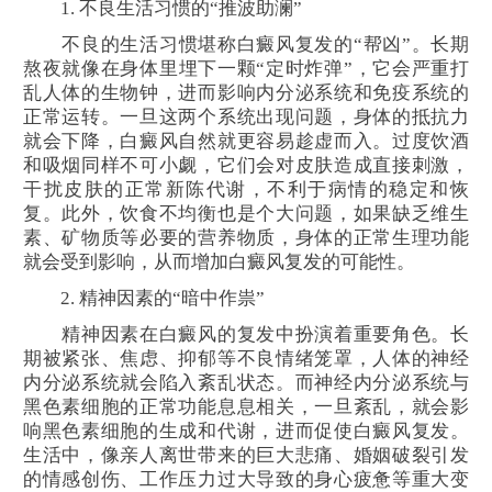
1. 不良生活习惯的“推波助澜”
不良的生活习惯堪称白癜风复发的“帮凶”。长期
熬夜就像在身体里埋下一颗“定时炸弹”，它会严重打
乱人体的生物钟，进而影响内分泌系统和免疫系统的
正常运转。一旦这两个系统出现问题，身体的抵抗力
就会下降，白癜风自然就更容易趁虚而入。过度饮酒
和吸烟同样不可小觑，它们会对皮肤造成直接刺激，
干扰皮肤的正常新陈代谢，不利于病情的稳定和恢
复。此外，饮食不均衡也是个大问题，如果缺乏维生
素、矿物质等必要的营养物质，身体的正常生理功能
就会受到影响，从而增加白癜风复发的可能性。
2. 精神因素的“暗中作祟”
精神因素在白癜风的复发中扮演着重要角色。长
期被紧张、焦虑、抑郁等不良情绪笼罩，人体的神经
内分泌系统就会陷入紊乱状态。而神经内分泌系统与
黑色素细胞的正常功能息息相关，一旦紊乱，就会影
响黑色素细胞的生成和代谢，进而促使白癜风复发。
生活中，像亲人离世带来的巨大悲痛、婚姻破裂引发
的情感创伤、工作压力过大导致的身心疲惫等重大变