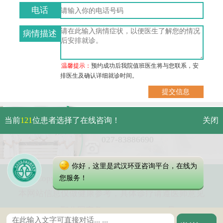
电话
病情描述
温馨提示：
预约成功后我院值班医生将与您联系，安
排医生及确认详细就诊时间。
武汉市硚口区解放大道479号
当前
121
位患者选择了在线咨询！
关闭
免费电话：
027-83886690
你好，这里是武汉环亚咨询平台，在线为
Copyright 2023 武汉环亚中医白癜风医院
您服务！
本网站信息仅做健康参考，具体诊疗请遵医师意见
鄂公网安备 42010402000616号