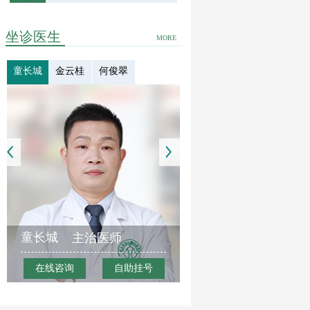
坐诊医生
MORE
童长城
金云桂
何俊翠
童长城
主治医师
在线咨询
自助挂号