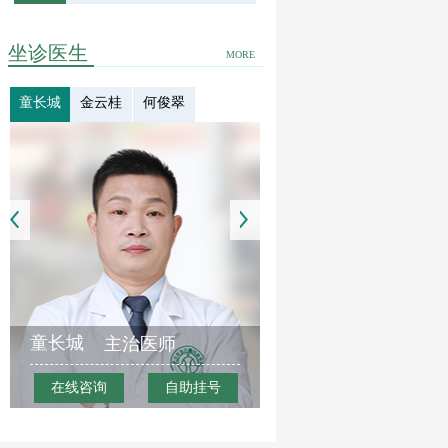
坐诊医生
MORE
童长城
金云桂
何俊翠
童长城
主治医师
在线咨询
自助挂号