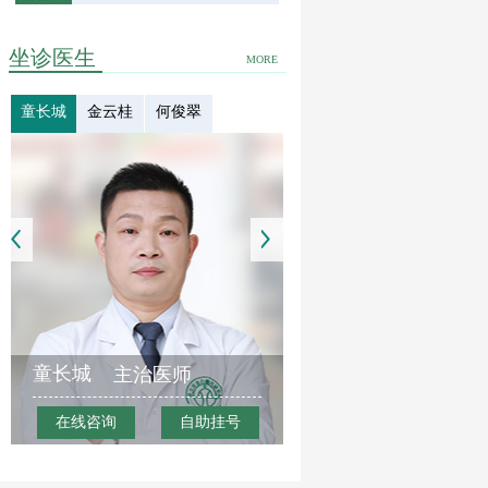
坐诊医生
MORE
童长城
金云桂
何俊翠
童长城
主治医师
在线咨询
自助挂号