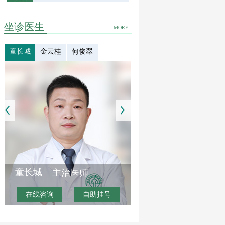
坐诊医生
MORE
童长城
金云桂
何俊翠
童长城
主治医师
在线咨询
自助挂号