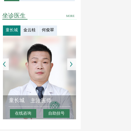
坐诊医生
MORE
童长城
金云桂
何俊翠
童长城
主治医师
在线咨询
自助挂号