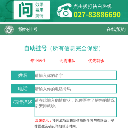
预约挂号
在线预约
自助挂号
（所有信息完全保密）
专业医生
无需排队
优先就诊
姓名
电话
病情描述
温馨提示：
预约成功后我院值班医生将与您联系，安
排医生及确认详细就诊时间。