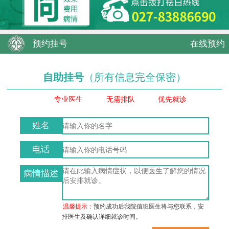
预约挂号
在线预约
自助挂号
（所有信息完全保密）
专业医生
无需排队
优先就诊
姓名
电话
病情描述
温馨提示：
预约成功后我院值班医生将与您联系，安
排医生及确认详细就诊时间。