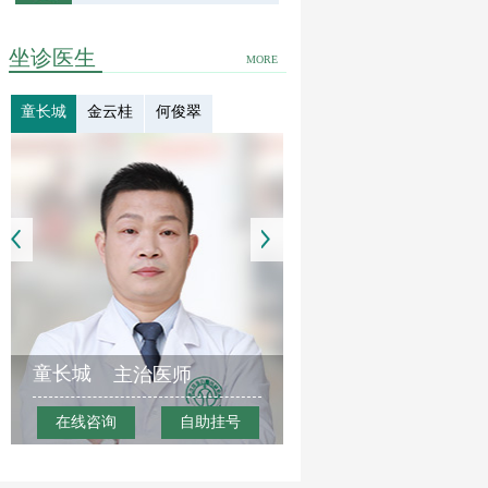
坐诊医生
MORE
童长城
金云桂
何俊翠
童长城
主治医师
在线咨询
自助挂号