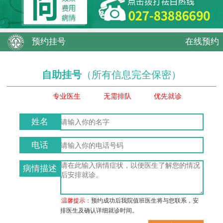
预约挂号
在线预约
自助挂号
（所有信息完全保密）
专业医生
无需排队
优先就诊
姓名
电话
病情描述
温馨提示：
预约成功后我院值班医生将与您联系，安
排医生及确认详细就诊时间。