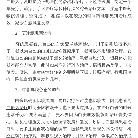
白癜风，及时接受正规医院的诊治和治疗，应谨遵医嘱，制定一个
集光疗、药疗、手术治疗等多种疗法的综合治疗方案，注意中医药
物的调理，坚持治疗，相信可以在较短的时间内能够见到治疗成
效，减少白癜风复发率。
2、要注意巩固治疗
有的患者看到自己的白斑变得越来越少，到了后期还看不到
了，就以为自己的白斑已经恢复健康了，就可以不用继续治疗。要
知道自己的白癜风经过了漫长的治疗，患者白斑消失，但身体机能
却不能立即恢复，此时如果不进行巩固治疗，病情极易反复，再次
复发。所以，患者病情好转务必要听从医嘱，按照疗程进行巩固治
疗，降低白癜风复发的几率。
3、注意自我心态的调节
白癜风确实比较顽固，而且治疗的难度也比较大，因此患者的
白癜风治疗
时间会比较漫长，也不要太过担心。在治疗白斑的时候
患者千万不要太着急了，更不要因为白斑显效慢就对治疗丧失信
心，以免心理压力大而刺激病情发展和复发。所以，白癜风患者治
疗时，要多注意自我心理的调节，缓解患病后出现的不良情绪，树
立正确的治疗观，积极乐观的治疗，并坚持治疗，争取好的治疗成