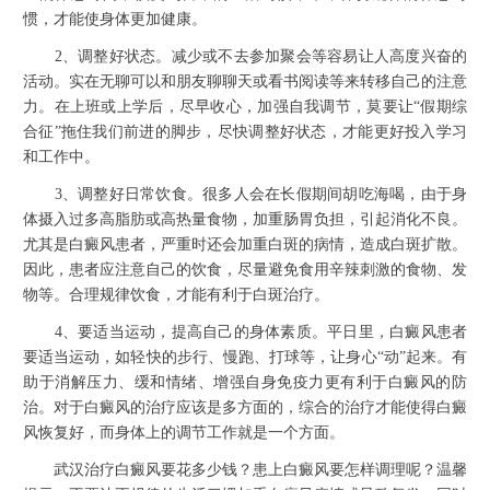
惯，才能使身体更加健康。
2、调整好状态。减少或不去参加聚会等容易让人高度兴奋的
活动。实在无聊可以和朋友聊聊天或看书阅读等来转移自己的注意
力。在上班或上学后，尽早收心，加强自我调节，莫要让“假期综
合征”拖住我们前进的脚步，尽快调整好状态，才能更好投入学习
和工作中。
3、调整好日常饮食。很多人会在长假期间胡吃海喝，由于身
体摄入过多高脂肪或高热量食物，加重肠胃负担，引起消化不良。
尤其是白癜风患者，严重时还会加重白斑的病情，造成白斑扩散。
因此，患者应注意自己的饮食，尽量避免食用辛辣刺激的食物、发
物等。合理规律饮食，才能有利于白斑治疗。
4、要适当运动，提高自己的身体素质。平日里，白癜风患者
要适当运动，如轻快的步行、慢跑、打球等，让身心“动”起来。有
助于消解压力、缓和情绪、增强自身免疫力更有利于白癜风的防
治。对于白癜风的治疗应该是多方面的，综合的治疗才能使得白癜
风恢复好，而身体上的调节工作就是一个方面。
武汉治疗白癜风要花多少钱？患上白癜风要怎样调理呢？温馨