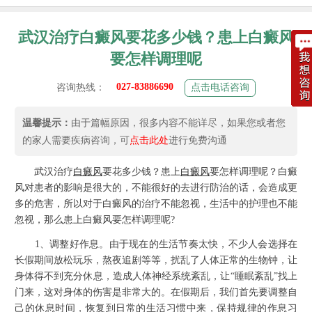
武汉治疗白癜风要花多少钱？患上白癜风
要怎样调理呢
027-83886690
咨询热线：
点击电话咨询
温馨提示：
由于篇幅原因，很多内容不能详尽，如果您或者您
的家人需要疾病咨询，可
点击此处
进行免费沟通
武汉治疗
白癜风
要花多少钱？患上
白癜风
要怎样调理呢？白癜
风对患者的影响是很大的，不能很好的去进行防治的话，会造成更
多的危害，所以对于白癜风的治疗不能忽视，生活中的护理也不能
忽视，那么患上白癜风要怎样调理呢?
1、调整好作息。由于现在的生活节奏太快，不少人会选择在
长假期间放松玩乐，熬夜追剧等等，扰乱了人体正常的生物钟，让
身体得不到充分休息，造成人体神经系统紊乱，让“睡眠紊乱”找上
门来，这对身体的伤害是非常大的。在假期后，我们首先要调整自
己的休息时间，恢复到日常的生活习惯中来，保持规律的作息习