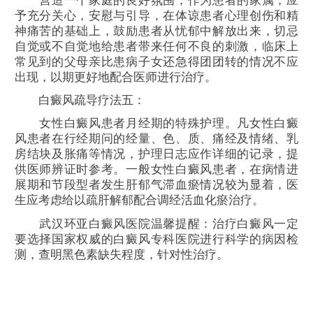
营造一个家庭的良好氛围，作为患者的家属，应
予充分关心，安慰与引导，在体谅患者心理创伤和精
神痛苦的基础上，鼓励患者从忧郁中解放出来，切忌
自觉或不自觉地给患者带来任何不良的刺激，临床上
常见到的父母亲比患病子女还急得团团转的情况不应
出现，以期更好地配合医师进行治疗。
白癜风疏导疗法五：
女性白癜风患者月经期的特殊护理。凡女性白癜
风患者在行经期问的经量、色、质、痛经及情绪、乳
房结块及胀痛等情况，护理日志应作详细的记录，提
供医师辨证时参考。一般女性白癜风患者，在病情进
展期和节段型者发生肝郁气滞血瘀情况较为显着，医
生应考虑给以疏肝解郁配合调经活血化瘀治疗。
武汉环亚白癜风医院温馨提醒：治疗白癜风一定
要选择国家权威的白癜风专科医院进行科学的病因检
测，查明黑色素缺失程度，针对性治疗。