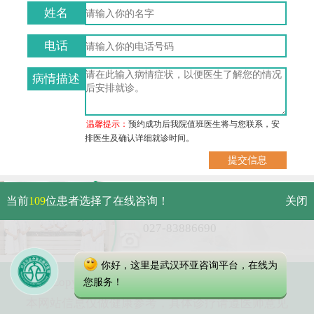
姓名
电话
病情描述
温馨提示：
预约成功后我院值班医生将与您联系，安
排医生及确认详细就诊时间。
武汉市硚口区解放大道479号
当前
109
位患者选择了在线咨询！
关闭
免费电话：
027-83886690
你好，这里是武汉环亚咨询平台，在线为
Copyright 2023 武汉环亚中医白癜风医院
您服务！
本网站信息仅做健康参考，具体诊疗请遵医师意见