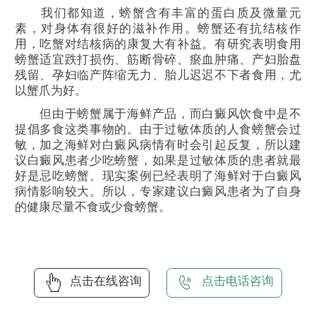
我们都知道，螃蟹含有丰富的蛋白质及微量元
素，对身体有很好的滋补作用。螃蟹还有抗结核作
用，吃蟹对结核病的康复大有补益。有研究表明食用
螃蟹适宜跌打损伤、筋断骨碎、瘀血肿痛、产妇胎盘
残留、孕妇临产阵缩无力、胎儿迟迟不下者食用，尤
以蟹爪为好。
但由于螃蟹属于海鲜产品，而白癜风饮食中是不
提倡多食这类事物的。由于过敏体质的人食螃蟹会过
敏，加之海鲜对白癜风病情有时会引起反复，所以建
议白癜风患者少吃螃蟹，如果是过敏体质的患者就最
好是忌吃螃蟹。现实案例已经表明了海鲜对于白癜风
病情影响较大。所以，专家建议白癜风患者为了自身
的健康尽量不食或少食螃蟹。
点击在线咨询
点击电话咨询