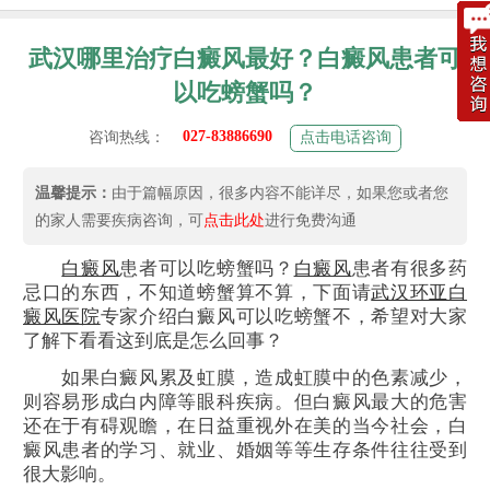
武汉哪里治疗白癜风最好？白癜风患者可
以吃螃蟹吗？
027-83886690
咨询热线：
点击电话咨询
温馨提示：
由于篇幅原因，很多内容不能详尽，如果您或者您
的家人需要疾病咨询，可
点击此处
进行免费沟通
白癜风
患者可以吃螃蟹吗？
白癜风
患者有很多药
忌口的东西，不知道螃蟹算不算，下面请
武汉环亚白
癜风医院
专家介绍白癜风可以吃螃蟹不，希望对大家
了解下看看这到底是怎么回事？
如果白癜风累及虹膜，造成虹膜中的色素减少，
则容易形成白内障等眼科疾病。但白癜风最大的危害
还在于有碍观瞻，在日益重视外在美的当今社会，白
癜风患者的学习、就业、婚姻等等生存条件往往受到
很大影响。