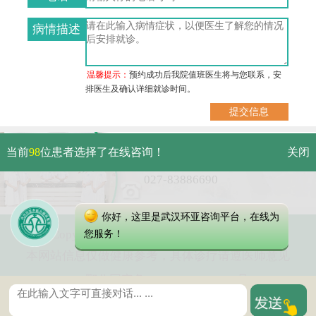
病情描述
温馨提示：
预约成功后我院值班医生将与您联系，安
排医生及确认详细就诊时间。
武汉市硚口区解放大道479号
当前
98
位患者选择了在线咨询！
关闭
免费电话：
027-83886690
你好，这里是武汉环亚咨询平台，在线为
Copyright 2023 武汉环亚中医白癜风医院
您服务！
本网站信息仅做健康参考，具体诊疗请遵医师意见
鄂公网安备 42010402000616号
鄂ICP备16003424号-2