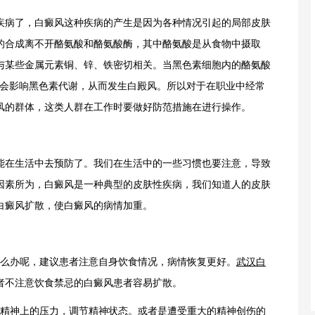
病了，白癜风这种疾病的产生是因为各种情况引起的局部皮肤
的合成离不开酪氨酸和酪氨酸酶，其中酪氨酸是从食物中摄取
与某些金属元素铜、锌、铁密切相关。当黑色素细胞内的酪氨酸
即会影响黑色素代谢，从而发生白殿风。所以对于在职业中经常
风的群体，这类人群在工作时要做好防范措施在进行操作。
在生活中去预防了。我们在生活中的一些习惯也要注意，导致
因素所为，白癜风是一种典型的皮肤性疾病，我们知道人的皮肤
白癜风扩散，使白癜风的病情加重。
么办呢，建议患者注意自身饮食情况，病情恢复更好。
武汉白
者不注意饮食禁忌的白癜风患者容易扩散。
精神上的压力，调节精神状态。或者是遭受重大的精神创伤的