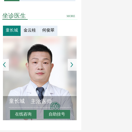
坐诊医生
MORE
童长城
金云桂
何俊翠
童长城
主治医师
在线咨询
自助挂号