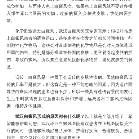
成负担加，从而使人患上白癜风病。如果患上白癜风就不要过多摄
入维生素C含量高的食物，过多的摄入会刺激皮肤，致使白斑扩
散。
化学刺激诱发白癜风，
武汉白癜风医院
专家表示：根据对临床
上白癜风患者的调查得出，很多患者在病发之前都长时间接触一些
刺激性化学物品，这些会对造成刺激的化学物品是会对人身体造成
严重的伤害。特别是部分裸露在外面的皮肤，更容易引起皮肤的损
伤，导致白癜风。所以要注意避免接触化学物质，避免皮肤受到刺
激。
遗传：白癜风是一种属于会遗传的皮肤性疾病。虽然白癜风遗
传的几率不是很大，但这肯定是一种不能忽略的因素，因为遗传而
导致白癜风出现的患者也有不少，所以一些具有遗传背景的朋友们
生活平时就需要多注意自我保养和护理，远离各种白癜风治病因
素，维持身体健康。
武汉白癜风形成的原因都有什么呢？
以上就是全部介绍了，希
望能够帮助到您。武汉环亚白癜风医院建议患者在正规医院接受治
疗的同时，也能够照顾好自己身体，护理好疾病，合理饮食、合理
作息，有个良好生活习惯白斑恢复更快。