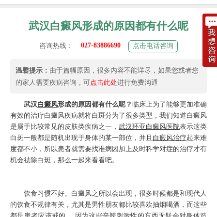
武汉白癜风形成的原因都有什么呢
027-83886690
咨询热线：
点击电话咨询
温馨提示：
由于篇幅原因，很多内容不能详尽，如果您或者您
的家人需要疾病咨询，可
点击此处
进行免费沟通
武汉
白癜风
形成的原因都有什么呢？
临床上为了能够更加准确
有效的治疗白癜风疾病就将白斑分为了很多类型，我们知道白癜风
是属于比较常见的皮肤类疾病之一，
武汉环亚白癜风医院
表示这类
白斑一般都是随机出现于身体的某一部位，并且
白癜风治疗
起来难
度都不小，所以患者就需要找准病因加上及时科学对症的治疗才有
机会祛除白斑，那么一起来看看吧。
饮食习惯不好。白癜风之所以会出现，很多时候都是和现代人
的饮食不规律有关，尤其是男性朋友都比较喜欢抽烟喝酒，而这些
都是患者应该戒的， 因为这些辛辣刺激性的东西无疑会对身体造