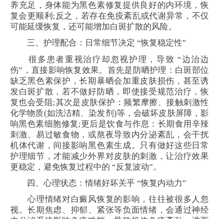
养充足，身体能为黑色素修复提供良好的内环境，恢
复会更顺利;反之，若存在免疫紊乱或代谢异常，不仅
可能延缓恢复，还可能增加白斑扩散的风险。
三、护理配合：日常细节决定 “恢复稳定性”
很多患者重视治疗却忽视护理，导致 “边治边
伤”，直接影响恢复效果。首先是防晒护理：白斑部位
缺乏黑色素保护，长期暴晒会加重皮肤损伤，甚至诱
发白斑扩散，若不做好防晒，即使接受规范治疗，恢
复也会受阻;其次是皮肤保护：频繁摩擦、接触刺激性
化学物质(如洗洁精、染发剂)等，会破坏皮肤屏障，影
响黑色素细胞修复;更后是饮食与作息：长期食用辛辣
刺激、易过敏食物，或熬夜导致内分泌紊乱，会干扰
机体代谢，间接影响黑色素生成。只有做好这些日常
护理细节，才能减少外界对皮肤的刺激，让治疗效果
更稳定，避免恢复过程中的 “反复波动”。
四、心理状态：情绪好坏关乎 “恢复内动力”
心理情绪对白癜风恢复的影响，往往被很多人忽
视。长期焦虑、抑郁、紧张等负面情绪，会通过神经