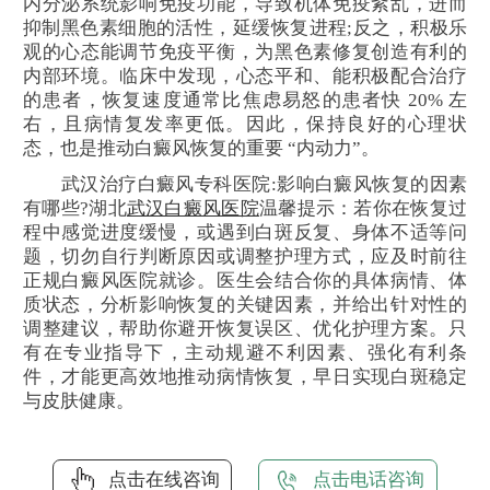
内分泌系统影响免疫功能，导致机体免疫紊乱，进而
抑制黑色素细胞的活性，延缓恢复进程;反之，积极乐
观的心态能调节免疫平衡，为黑色素修复创造有利的
内部环境。临床中发现，心态平和、能积极配合治疗
的患者，恢复速度通常比焦虑易怒的患者快 20% 左
右，且病情复发率更低。因此，保持良好的心理状
态，也是推动白癜风恢复的重要 “内动力”。
武汉治疗白癜风专科医院:影响白癜风恢复的因素
有哪些?湖北
武汉白癜风医院
温馨提示：若你在恢复过
程中感觉进度缓慢，或遇到白斑反复、身体不适等问
题，切勿自行判断原因或调整护理方式，应及时前往
正规白癜风医院就诊。医生会结合你的具体病情、体
质状态，分析影响恢复的关键因素，并给出针对性的
调整建议，帮助你避开恢复误区、优化护理方案。只
有在专业指导下，主动规避不利因素、强化有利条
件，才能更高效地推动病情恢复，早日实现白斑稳定
与皮肤健康。
点击在线咨询
点击电话咨询