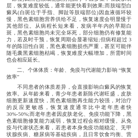
层，恢复难度较低，通常能更快看到效果;而肢端型白
癜风(白斑位于手指、脚趾等肢端部位)因血液循环较
慢，黑色素细胞营养供给不足，恢复速度会明显慢于
其他部位。从病程长短来看，发病半年内的早期白
斑，黑色素细胞尚未完全坏死，部分细胞仍有修复能
力，若及时干预，恢复周期会显著缩短;但病程超过 3
年的陈旧性白斑，黑色素细胞损伤严重，甚至可能伴
随毛囊黑素细胞枯竭，恢复难度大幅增加，所需时间
也会相应延长。
二、个体体质：年龄、免疫与代谢能力影响 “恢复
效率”
不同患者的体质差异，会直接影响白癜风的恢复
效率。从年龄来看，青少年患者新陈代谢旺盛，皮肤
细胞更新速度快，黑色素细胞再生能力较强，对治疗
的反应更敏感，恢复速度通常比中老年患者快
30%-50%;而老年患者因皮肤老化、免疫功能下降，黑
色素细胞修复能力减弱，恢复过程会相对缓慢。从免
疫与代谢状态来看，若患者本身免疫功能稳定、无甲
状腺疾病、糖尿病等基础疾病，且日常饮食均衡、营