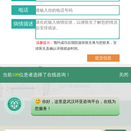
电话
病情描述
温馨提示：
预约成功后我院值班医生将与您联系，安
排医生及确认详细就诊时间。
武汉市硚口区解放大道479号
当前
109
位患者选择了在线咨询！
关闭
免费电话：
027-83886690
你好，这里是武汉环亚咨询平台，在线为
Copyright 2023 武汉环亚中医白癜风医院
您服务！
本网站信息仅做健康参考，具体诊疗请遵医师意见
鄂公网安备 42010402000616号