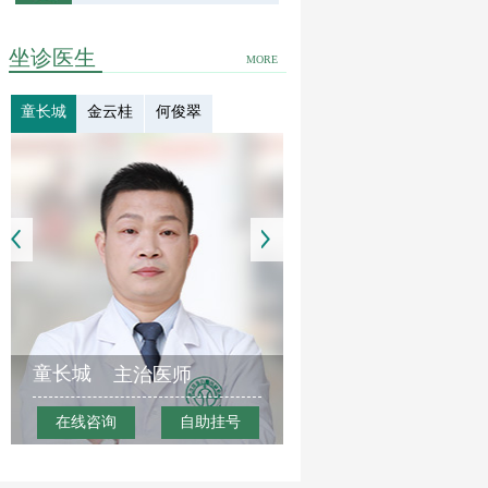
坐诊医生
MORE
童长城
金云桂
何俊翠
童长城
主治医师
在线咨询
自助挂号