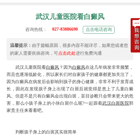
武汉儿童医院看白癜风
027-83886690
咨询热线：
点击电话咨询
温馨提示：
由于篇幅原因，很多内容不能详尽，如果您或者您
的家人需要疾病咨询，可
点击此处
进行免费沟通
武汉儿童医院看
白癜风
？因为
白癜风
在这几年病发非常频繁，
而且也逐渐低龄化，所以家长们对自家孩子的健康都更加关注了，
因为白癜风在病发后会影响到孩子的身心健康，非常不利于发育成
长，因此在发现孩子身上出现了白斑后就觉得是患上了儿童白癜
风。但是不是只有白癜风会出现白斑，盲目诊断只会带来更大的危
害，那么小孩子身上的小块白斑什么呢?一起跟着
武汉白斑医院
郭
家贵主任来看看吧。
判断孩子身上的白斑其实很简单