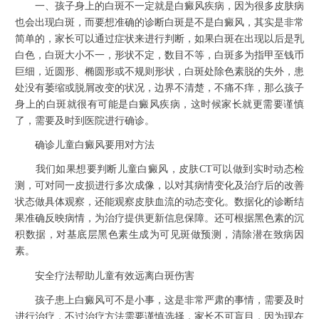
一、孩子身上的白斑不一定就是白癜风疾病，因为很多皮肤病
也会出现白斑，而要想准确的诊断白斑是不是白癜风，其实是非常
简单的，家长可以通过症状来进行判断，如果白斑在出现以后是乳
白色，白斑大小不一，形状不定，数目不等，白斑多为指甲至钱币
巨细，近圆形、椭圆形或不规则形状，白斑处除色素脱的失外，患
处没有萎缩或脱屑改变的状况，边界不清楚，不痛不痒，那么孩子
身上的白斑就很有可能是白癜风疾病，这时候家长就更需要谨慎
了，需要及时到医院进行确诊。
确诊儿童白癜风要用对方法
我们如果想要判断儿童白癜风，皮肤CT可以做到实时动态检
测，可对同一皮损进行多次成像，以对其病情变化及治疗后的改善
状态做具体观察，还能观察皮肤血流的动态变化。数据化的诊断结
果准确反映病情，为治疗提供更新信息保障。还可根据黑色素的沉
积数据，对基底层黑色素生成为可见斑做预测，清除潜在致病因
素。
安全疗法帮助儿童有效远离白斑伤害
孩子患上白癜风可不是小事，这是非常严肃的事情，需要及时
进行治疗，不过治疗方法需要谨慎选择，家长不可盲目，因为现在