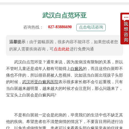
武汉白点范环亚
027-83886690
咨询热线：
点击电话咨询
温馨提示：
由于篇幅原因，很多内容不能详尽，如果您或者您
的家人需要疾病咨询，可
点击此处
进行免费沟通
武汉白点范环亚？通常来说，因为发病没有限制的关系，所以
不管时儿童还是成年人都有可能得上
白癜风
的，而且这些白斑即不
痛也不痒的，所以很容易被人忽视掉。比如说当白斑出现孩子头部
的时候，
武汉环亚
白癜风
医院
表示很多家长都不会引起重视，只有
当白斑越来越明显，越来越大的时候才会注意到，那么问题来了，
宝宝头上白斑会是白癜风吗?
不是有白斑就一定会是此病的，毕竟我们的生活中也不缺乏其
他的疾病。希望患者在不清楚病情的情况下，不要盲目用药进行治
疗，以免造成病情加重。患者可以来看看头部白癜风常有的症状来