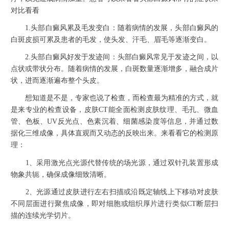
对比看看
1.头部白癜风累及毛发变白：随着病情的发展，头部白癜风的
白斑皮损可累及患者的毛发，使头发、汗毛、眉毛等逐渐变白。
2.头部白癜风好发于发迹间：头部白癜风常见于发迹之间，以
点状或带状分布。随着病情的发展，白斑数量逐渐增多，融合成片
状，进而逐渐遍布整个头皮。
想知道是不是，专家也说了检查，而检查最为精准的方式，就
是来专业的检查设备，皮肤CT能全面检测皮肤纹理、毛孔、微血
管、色板、UV反光点、色素沉着、细菌感染度等信息，并通过数
据化三维成像，具体直观而又动态的反映出来。来看看它的检测原
理：
1、采用激光点光源代替传统的场光源，通过双针孔装置形成
物象共轭，确保成像细致清晰。
2、光源通过皮肤进行左右扫描或沿既定轴线上下移动对皮肤
不同层面进行聚焦成像，即对细胞或组织厚片进行类似CT断层扫
描的连续光学切片。