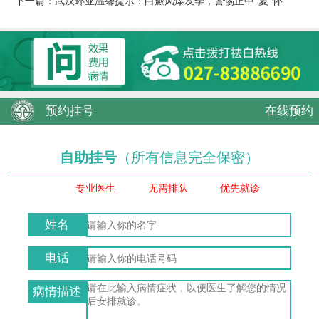
下一篇：
武汉环亚温馨提示：白癜风爆发季，警惕正中“夏”怀
预约挂号
在线预约
自助挂号
（所有信息完全保密）
专业医生
无需排队
优先就诊
姓名
电话
病情描述