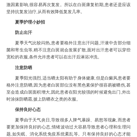
激因素影响,很容易再次复发。所以在白斑康复初期,患者还是应该
坚持抗复发治疗,从而有效降低复发几率。
夏季护理小妙招
防止出汗
夏季天气比较闷热,患者要格外注意出汗问题,汗液中含部分细
菌和寄生虫等,稍不注意白斑就会发展扩散,面对出汗患者可以穿些
宽松的衣服,条件允许患者可以在出汗后淋浴冲洗。
注意防晒
夏季阳光强烈,适当晒太阳有助于身体健康,但是白癜风患者要
格外注意防晒,因为患者白斑部位没有黑色素保护很容易被晒伤,甚
至会造成白斑面积增大,因此患者在阳光较强的时候避免出门,外出
时涂抹防晒霜,披上防晒衣之类的衣服。
保持良好心态
夏季由于天气炎日,导致很多人脾气暴躁、易怒等现象,而患者
要更加保持良好的心态,情绪波动过大容易导致患者心理和生理问
题,如失眠、消化系统免疫系统紊乱等。只有保持良好的心态才能