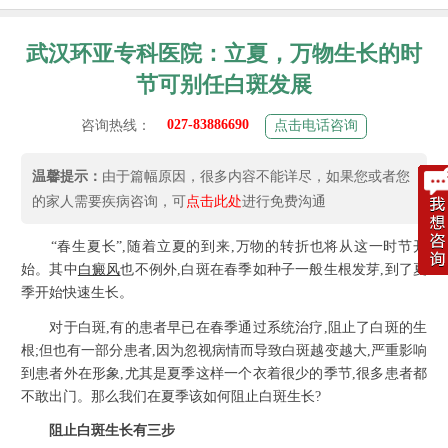
武汉环亚专科医院：立夏，万物生长的时
节可别任白斑发展
027-83886690
咨询热线：
点击电话咨询
温馨提示：
由于篇幅原因，很多内容不能详尽，如果您或者您
的家人需要疾病咨询，可
点击此处
进行免费沟通
“春生夏长”,随着立夏的到来,万物的转折也将从这一时节开
始。其中
白癜风
也不例外,白斑在春季如种子一般生根发芽,到了夏
季开始快速生长。
对于白斑,有的患者早已在春季通过系统治疗,阻止了白斑的生
根;但也有一部分患者,因为忽视病情而导致白斑越变越大,严重影响
到患者外在形象,尤其是夏季这样一个衣着很少的季节,很多患者都
不敢出门。那么我们在夏季该如何阻止白斑生长?
阻止白斑生长有三步