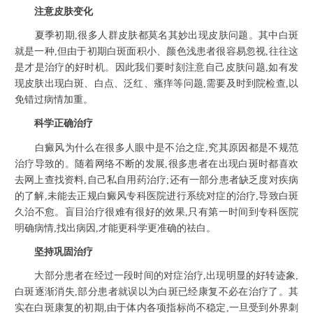
注意皮肤变化
夏季初期,很多人群皮肤都莫名其妙出现皮肤问题。其中白斑
就是一种,但由于初期白斑面积小、颜色浅患者很容易忽视,往往这
是才是治疗的好时机。因此我们要时刻注意自己皮肤问题,如有发
现皮肤出现白斑、白点、泛红、瘙痒等问题,需要及时到院检查,以
免错过病情加重。
科学正确治疗
白癜风为什么在很多人眼中是不治之症,究其原因都是不规范
治疗导致的。随着网络不断的发展,很多患者在出现白斑时都喜欢
去网上查找资料,自己私自用药治疗;还有一部分患者缺乏度对疾病
的了解,未能去正规白癜风专科医院进行系统对症的治疗,导致白斑
久治不愈。盲目治疗很难有很好的效果,只有第一时间到专科医院
明确病情,找出病因,才能更科学更准确的祛白。
坚持巩固治疗
大部分患者在经过一段时间的对症治疗,出现明显的好转迹象,
白斑逐渐消失,部分患者就误以为白斑已经康复不必在治疗了。其
实在白斑康复的初期,由于体内各项指标尚不稳定,一旦受到外界刺