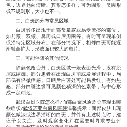
色，边界趋向清晰。其形态多样，可为圆形、类圆形
或不规则形，大小也不一。
二、白斑的分布常见区域
白斑较多出现于面部常暴露或易受摩擦的部位，
如前额、双颊、鼻周或口唇周围等。有时可呈现单侧
或沿特定区域分布。在部分情况下，相邻白斑可能逐
渐融合扩大，形成面积较大的斑片。
三、可能伴随的其他情况
除颜色改变外，白斑区域一般表面光滑，没有脱
屑或结痂。部分患者在出现白斑前或发展过程中，局
部偶有轻微痒感。日晒后白斑处可能易发红、有灼热
感。部分白斑边缘可见颜色稍深的色素带，与中心形
成一定对比。
武汉白斑医院怎么样?面部白癜风通常会表现出哪
些症状?
武汉环亚白癜风医院
温馨提示：面部皮肤出现
颜色减淡或边界清晰的白斑，并伴有上述特点时，建
议予以关注。及时观察变化并在需要时寻求专业评