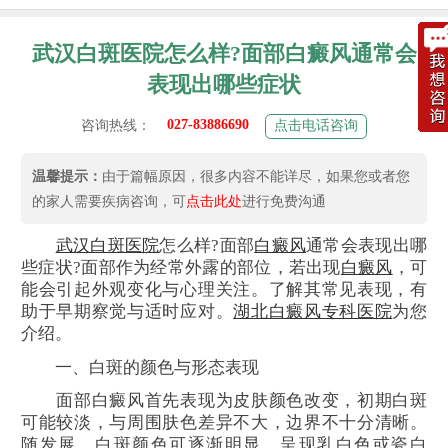
武汉白斑医院怎么样?面部白癜风通常会
表现出哪些症状
027-83886690
咨询热线：
点击电话咨询
温馨提示：
由于篇幅原因，很多内容不能详尽，如果您或者您
的家人需要疾病咨询，可
点击此处
进行免费沟通
武汉白斑医院
怎么样?面部
白癜风
通常会表现出哪
些症状?面部作为经常外露的部位，若出现
白癜风
，可
能会引起外观变化与心理关注。了解其常见表现，有
助于早期察觉与适时应对。
湖北白癜风专科医院
为您
介绍。
一、白斑的颜色与形态表现
面部白癜风首先表现为皮肤颜色改变，初期白斑
可能较淡，与周围肤色差异不大，边界不十分清晰。
随发展，白斑颜色可逐渐明显，呈现乳白色或瓷白