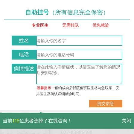
自助挂号
（所有信息完全保密）
专业医生
无需排队
优先就诊
姓名
电话
病情描述
温馨提示：
预约成功后我院值班医生将与您联系，安
排医生及确认详细就诊时间。
武汉市硚口区解放大道479号
当前
115
位患者选择了在线咨询！
关闭
免费电话：
027-83886690