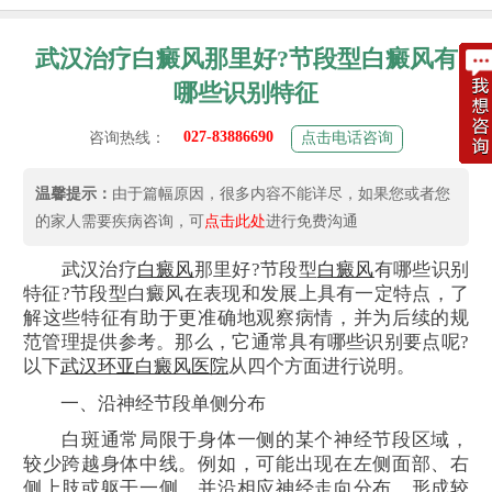
武汉治疗白癜风那里好?节段型白癜风有
哪些识别特征
027-83886690
咨询热线：
点击电话咨询
温馨提示：
由于篇幅原因，很多内容不能详尽，如果您或者您
的家人需要疾病咨询，可
点击此处
进行免费沟通
武汉治疗
白癜风
那里好?节段型
白癜风
有哪些识别
特征?节段型白癜风在表现和发展上具有一定特点，了
解这些特征有助于更准确地观察病情，并为后续的规
范管理提供参考。那么，它通常具有哪些识别要点呢?
以下
武汉环亚白癜风医院
从四个方面进行说明。
一、沿神经节段单侧分布
白斑通常局限于身体一侧的某个神经节段区域，
较少跨越身体中线。例如，可能出现在左侧面部、右
侧上肢或躯干一侧，并沿相应神经走向分布，形成较