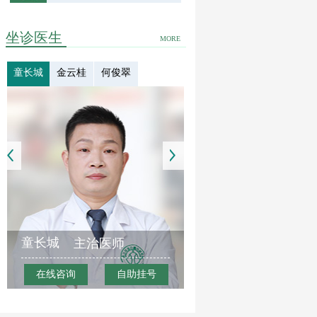
坐诊医生
MORE
童长城
金云桂
何俊翠
童长城
主治医师
在线咨询
自助挂号