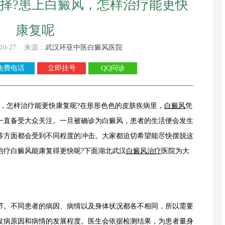
择?患上白癜风，怎样治疗能更快
康复呢
10-27 来源：
武汉环亚中医白癜风医院
免费电话
立即挂号
QQ问诊
，怎样治疗能更快康复呢?在形形色色的皮肤疾病里，
白癜风
凭
一直备受大众关注。一旦被确诊为白癜风，患者的生活便会发生
等方面都会受到不同程度的冲击。大家都迫切希望能尽快摆脱这
治疗白癜风能康复得更快呢?下面湖北武汉
白癜风治疗
医院为大
。不同患者的病因、病情以及身体状况都各不相同，所以需要
发病原因和病情的发展程度。医生会依据检测结果，为患者量身