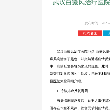
武汉白癜风治疗医院
发布时间：2025-
抢约名医
武汉
白癜风
治疗
医院地点-
白癜风
病
癜风病情有了起色，却突然遭遇病情反
中，病情反复是较为常见的现象。此时
新夺回对抗疾病的主动权，扭转不利局
风医院
为您详细介绍。
1. 冷静排查反复诱因
当病情出现反复后，首要之事便是冷
否存在作息不规律、饮食无节制的情况