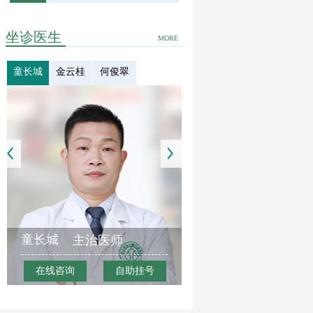
坐诊医生
MORE
童长城
金云桂
何俊翠
童长城
主治医师
在线咨询
自助挂号