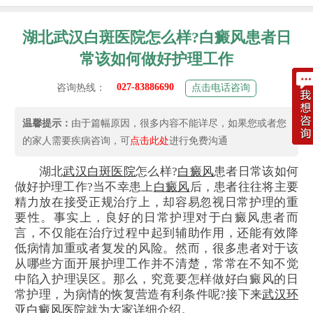
湖北武汉白斑医院怎么样?白癜风患者日
常该如何做好护理工作
027-83886690
咨询热线：
点击电话咨询
温馨提示：
由于篇幅原因，很多内容不能详尽，如果您或者您
的家人需要疾病咨询，可
点击此处
进行免费沟通
湖北
武汉白斑医院
怎么样?
白癜风
患者日常该如何
做好护理工作?当不幸患上
白癜风
后，患者往往将主要
精力放在接受正规治疗上，却容易忽视日常护理的重
要性。事实上，良好的日常护理对于白癜风患者而
言，不仅能在治疗过程中起到辅助作用，还能有效降
低病情加重或者复发的风险。然而，很多患者对于该
从哪些方面开展护理工作并不清楚，常常在不知不觉
中陷入护理误区。那么，究竟要怎样做好白癜风的日
常护理，为病情的恢复营造有利条件呢?接下来
武汉环
亚白癜风医院
就为大家详细介绍。