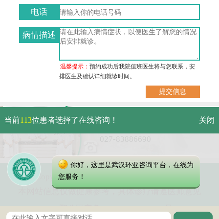
电话
病情描述
温馨提示：
预约成功后我院值班医生将与您联系，安
排医生及确认详细就诊时间。
武汉市硚口区解放大道479号
当前
113
位患者选择了在线咨询！
关闭
免费电话：
027-83886690
你好，这里是武汉环亚咨询平台，在线为
Copyright 2023 武汉环亚中医白癜风医院
您服务！
本网站信息仅做健康参考，具体诊疗请遵医师意见
鄂公网安备 42010402000616号