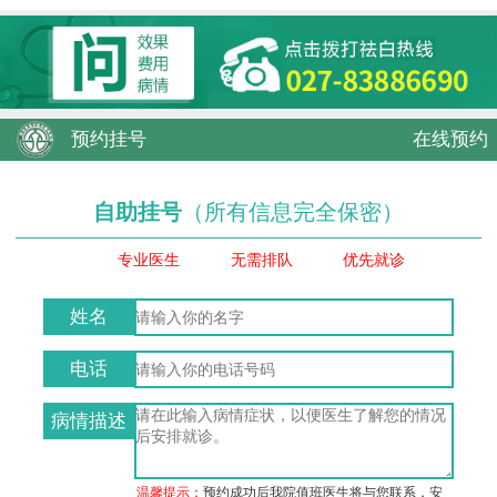
预约挂号
在线预约
自助挂号
（所有信息完全保密）
专业医生
无需排队
优先就诊
姓名
电话
病情描述
温馨提示：
预约成功后我院值班医生将与您联系，安