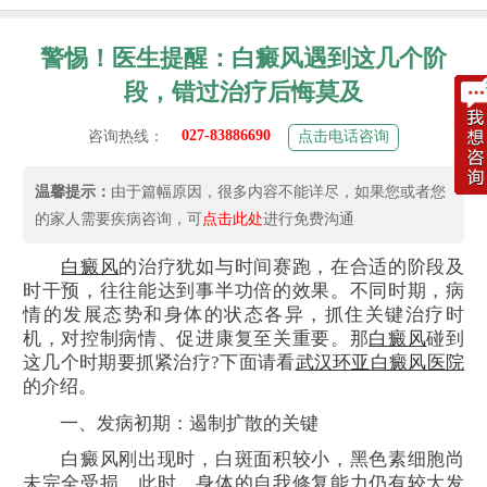
警惕！医生提醒：白癜风遇到这几个阶
段，错过治疗后悔莫及
027-83886690
咨询热线：
点击电话咨询
温馨提示：
由于篇幅原因，很多内容不能详尽，如果您或者您
的家人需要疾病咨询，可
点击此处
进行免费沟通
白癜风
的治疗犹如与时间赛跑，在合适的阶段及
时干预，往往能达到事半功倍的效果。不同时期，病
情的发展态势和身体的状态各异，抓住关键治疗时
机，对控制病情、促进康复至关重要。那
白癜风
碰到
这几个时期要抓紧治疗?下面请看
武汉环亚白癜风医院
的介绍。
一、发病初期：遏制扩散的关键
白癜风刚出现时，白斑面积较小，黑色素细胞尚
未完全受损。此时，身体的自我修复能力仍有较大发