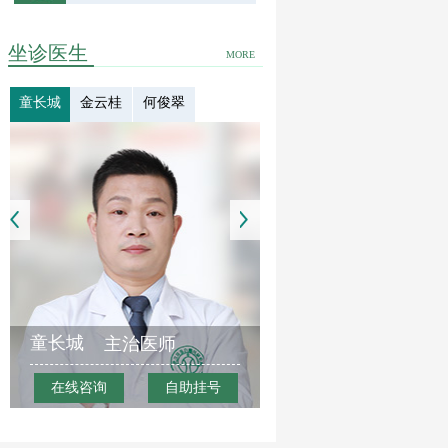
坐诊医生
MORE
童长城
金云桂
何俊翠
童长城
主治医师
在线咨询
自助挂号