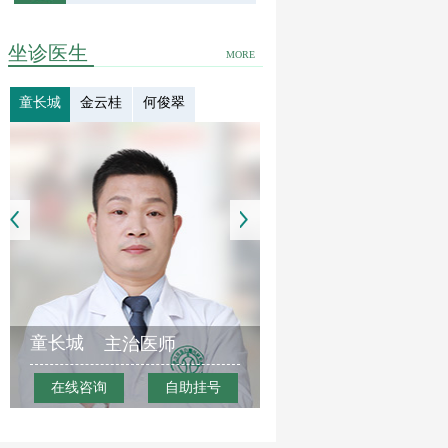
坐诊医生
MORE
童长城
金云桂
何俊翠
童长城
主治医师
在线咨询
自助挂号