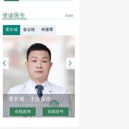
坐诊医生
MORE
童长城
金云桂
何俊翠
童长城
主治医师
在线咨询
自助挂号