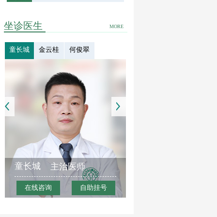
坐诊医生
MORE
童长城
金云桂
何俊翠
童长城
主治医师
在线咨询
自助挂号